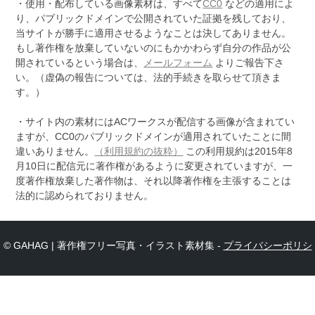
・使用・配布している画像素材は、すべて
CC0
などの適用によ
り、パブリックドメインで公開されていた証拠を残しており、
当サイトが勝手に適用させるようなことは決してありません。
もし著作権を放棄していないのにもかかわらず自分の作品が公
開されているという場合は、
メールフォーム
よりご報告下さ
い。（虚偽の報告については、法的手続きを取らせて頂きま
す。）
・サイト内の素材にはACワークスが配信する画像が含まれてい
ますが、CC0のパブリックドメインが適用されていたことに間
違いありません。
（利用規約の抜粋）
この利用規約は2015年8
月10日に配信元に著作権があるように変更されていますが、一
度著作権放棄した著作物は、それ以降著作権を主張することは
法的に認められておりません。
© GAHAG | 著作権フリー写真・イラスト素材集 -
プライバシーポリシ
ー