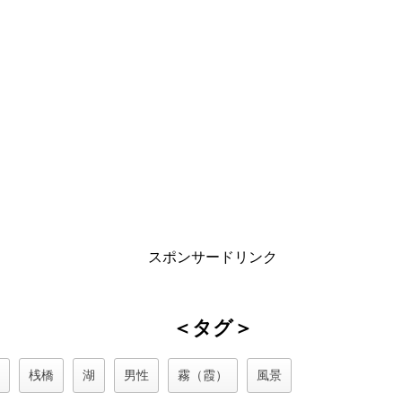
スポンサードリンク
＜タグ＞
日
桟橋
湖
男性
霧（霞）
風景