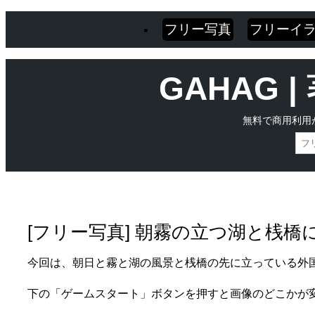
フリー写真
フリーイ
GAHAG
無料で商用利用
Skip
Main menu
to
content
[フリー写真] 朝霧の立つ湖と桟
今回は、朝日と霧と湖の風景と桟橋の先に立っている外
下の「ゲームスタート」ボタンを押すと画像のどこかが