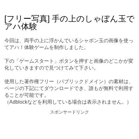
Skip
Main menu
to
content
[フリー写真] 手の上のしゃぼん玉で
アハ体験
今回は、両手の上に浮かんでいるシャボン玉の画像を使っ
てアハ！体験ゲームを制作しました。
下の「ゲームスタート」ボタンを押すと画像のどこかが変
化していきますので見つけてみて下さい。
使用した著作権フリー（パブリックドメイン）の素材は、
ページの下記にてダウンロードでき、誰もが無料で利用す
ることが可能です。
（Adblockなどを利用している場合は表示されません。）
スポンサードリンク