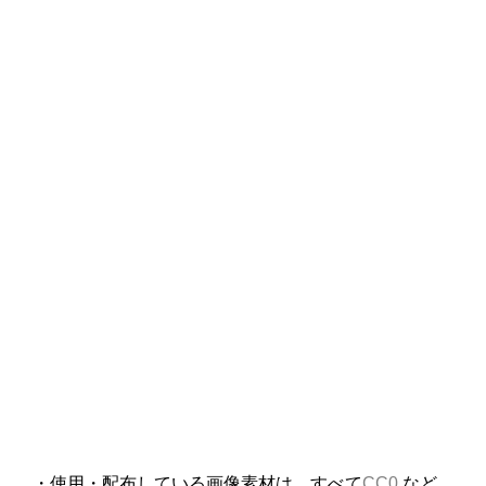
・使用・配布している画像素材は、すべて
CC0
など