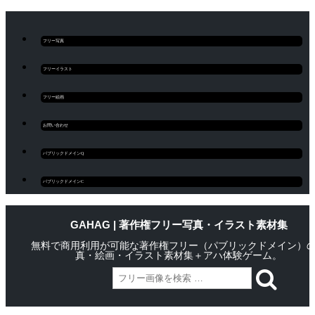
フリー写真
フリーイラスト
フリー絵画
お問い合わせ
パブリックドメインQ
パブリックドメインC
GAHAG | 著作権フリー写真・イラスト素材集
無料で商用利用が可能な著作権フリー（パブリックドメイン）
真・絵画・イラスト素材集＋アハ体験ゲーム。
Skip
Main menu