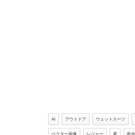
AI
アウトドア
ウェットスーツ
ベクター画像
レジャー
夏
救