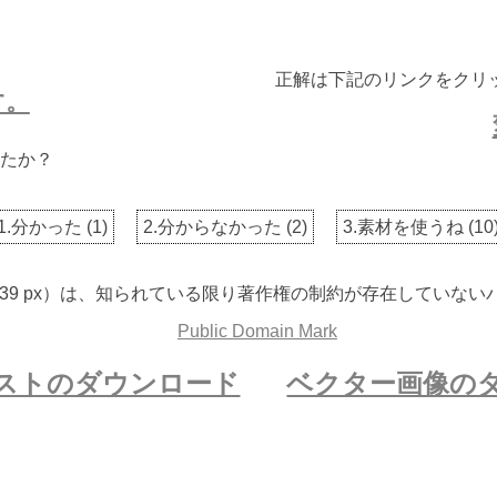
正解は下記のリンクをクリ
す。
たか？
1.分かった
(
1
)
2.分からなかった
(
2
)
3.素材を使うね
(
10
 2739 px）は、知られている限り著作権の制約が存在してい
ストのダウンロード
ベクター画像の