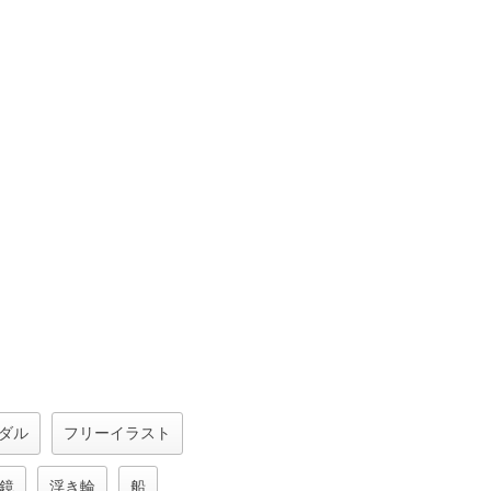
ダル
フリーイラスト
鏡
浮き輪
船