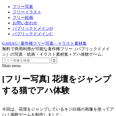
フリー写真
フリーイラスト
フリー絵画
お問い合わせ
パブリックドメインQ
パブリックドメインC
GAHAG | 著作権フリー写真・イラスト素材集
無料で商用利用が可能な著作権フリー（パブリックドメイ
ン）の写真・絵画・イラスト素材集＋アハ体験ゲーム。
Search
for:
Main menu
Skip
to
[フリー写真] 花壇をジャンプ
content
する猫でアハ体験
今回は、花壇をジャンプしているキジ白猫の画像を使ってア
ハ！体験ゲームを制作しました。