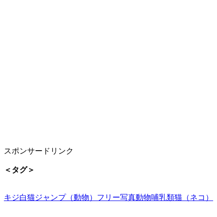
スポンサードリンク
＜タグ＞
キジ白猫
ジャンプ（動物）
フリー写真
動物
哺乳類
猫（ネコ）