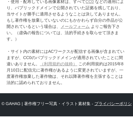
・使用・配布している画像素材は、すべて
CC0
などの適用によ
り、パブリックドメインで公開されていた証拠を残しており、
当サイトが勝手に適用させるようなことは決してありません。
もし著作権を放棄していないのにもかかわらず自分の作品が公
開されているという場合は、
メールフォーム
よりご報告下さ
い。（虚偽の報告については、法的手続きを取らせて頂きま
す。）
・サイト内の素材にはACワークスが配信する画像が含まれてい
ますが、CC0のパブリックドメインが適用されていたことに間
違いありません。
（利用規約の抜粋）
この利用規約は2015年8
月10日に配信元に著作権があるように変更されていますが、一
度著作権放棄した著作物は、それ以降著作権を主張することは
法的に認められておりません。
© GAHAG | 著作権フリー写真・イラスト素材集 -
プライバシーポリシ
ー