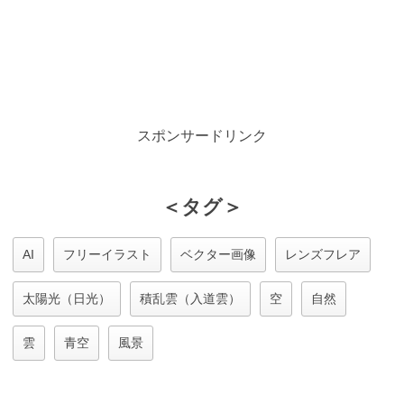
スポンサードリンク
＜タグ＞
AI
フリーイラスト
ベクター画像
レンズフレア
太陽光（日光）
積乱雲（入道雲）
空
自然
雲
青空
風景