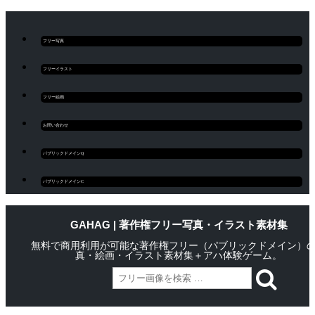
フリー写真
フリーイラスト
フリー絵画
お問い合わせ
パブリックドメインQ
パブリックドメインC
GAHAG | 著作権フリー写真・イラスト素材集
無料で商用利用が可能な著作権フリー（パブリックドメイン）
真・絵画・イラスト素材集＋アハ体験ゲーム。
Skip
Main menu