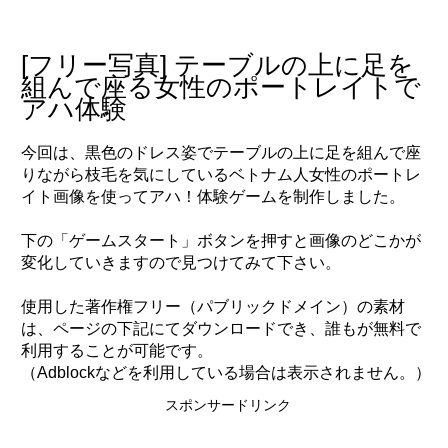
to
content
[フリー写真] テーブルの上に足を
組んで座る女性のポートレイトで
アハ体験
今回は、黒色のドレス姿でテーブルの上に足を組んで座
りながら枝毛を気にしているベトナム人女性のポートレ
イト画像を使ってアハ！体験ゲームを制作しました。
下の「ゲームスタート」ボタンを押すと画像のどこかが
変化していきますので見つけてみて下さい。
使用した著作権フリー（パブリックドメイン）の素材
は、ページの下記にてダウンロードでき、誰もが無料で
利用することが可能です。
（Adblockなどを利用している場合は表示されません。）
スポンサードリンク