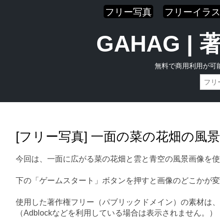
フリー写真
フリーイラ
GAHAG 
無料で商用利用が可
Skip
Main menu
to
content
[フリー写真] 一面の菜の花畑の風
今回は、一面に広がる菜の花畑と雲と青空の風景画像を使
下の「ゲームスタート」ボタンを押すと画像のどこかが変
使用した著作権フリー（パブリックドメイン）の素材は、
（Adblockなどを利用している場合は表示されません。）