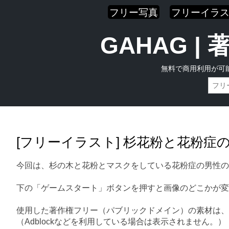
フリー写真
フリーイラ
GAHAG 
無料で商用利用が可
Skip
Main menu
to
content
[フリーイラスト] 杉花粉と花粉症
今回は、杉の木と花粉とマスクをしている花粉症の男性の
下の「ゲームスタート」ボタンを押すと画像のどこかが変
使用した著作権フリー（パブリックドメイン）の素材は、
（Adblockなどを利用している場合は表示されません。）