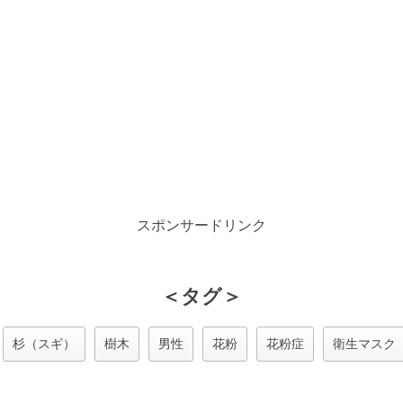
スポンサードリンク
＜タグ＞
杉（スギ）
樹木
男性
花粉
花粉症
衛生マスク