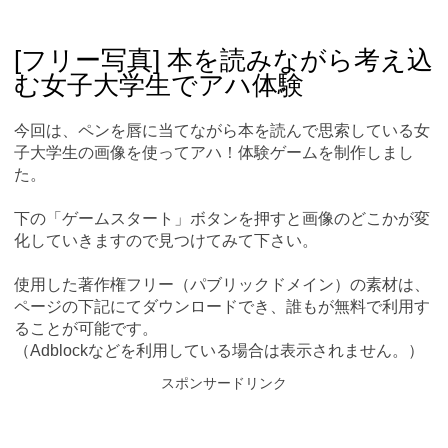
Skip
Main menu
to
content
[フリー写真] 本を読みながら考え込
む女子大学生でアハ体験
今回は、ペンを唇に当てながら本を読んで思索している女
子大学生の画像を使ってアハ！体験ゲームを制作しまし
た。
下の「ゲームスタート」ボタンを押すと画像のどこかが変
化していきますので見つけてみて下さい。
使用した著作権フリー（パブリックドメイン）の素材は、
ページの下記にてダウンロードでき、誰もが無料で利用す
ることが可能です。
（Adblockなどを利用している場合は表示されません。）
スポンサードリンク