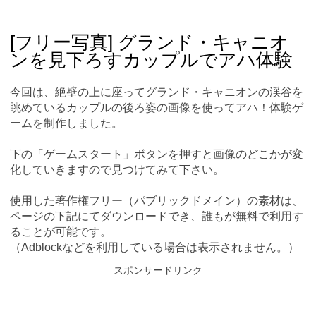
Skip
Main menu
to
content
[フリー写真] グランド・キャニオ
ンを見下ろすカップルでアハ体験
今回は、絶壁の上に座ってグランド・キャニオンの渓谷を
眺めているカップルの後ろ姿の画像を使ってアハ！体験ゲ
ームを制作しました。
下の「ゲームスタート」ボタンを押すと画像のどこかが変
化していきますので見つけてみて下さい。
使用した著作権フリー（パブリックドメイン）の素材は、
ページの下記にてダウンロードでき、誰もが無料で利用す
ることが可能です。
（Adblockなどを利用している場合は表示されません。）
スポンサードリンク