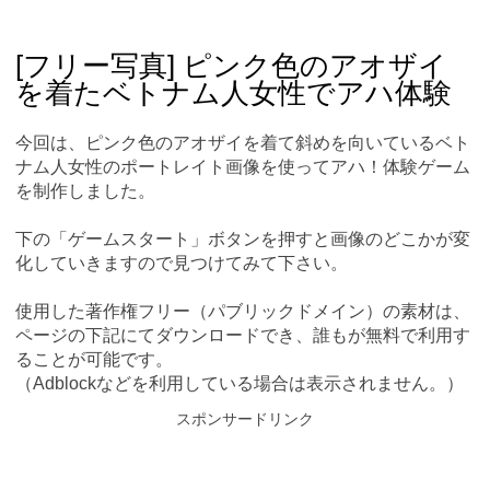
Skip
Main menu
to
content
[フリー写真] ピンク色のアオザイ
を着たベトナム人女性でアハ体験
今回は、ピンク色のアオザイを着て斜めを向いているベト
ナム人女性のポートレイト画像を使ってアハ！体験ゲーム
を制作しました。
下の「ゲームスタート」ボタンを押すと画像のどこかが変
化していきますので見つけてみて下さい。
使用した著作権フリー（パブリックドメイン）の素材は、
ページの下記にてダウンロードでき、誰もが無料で利用す
ることが可能です。
（Adblockなどを利用している場合は表示されません。）
スポンサードリンク