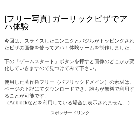
Skip
Main menu
to
content
[フリー写真] ガーリックピザでア
ハ体験
今回は、スライスしたニンニクとバジルがトッピングされ
たピザの画像を使ってアハ！体験ゲームを制作しました。
下の「ゲームスタート」ボタンを押すと画像のどこかが変
化していきますので見つけてみて下さい。
使用した著作権フリー（パブリックドメイン）の素材は、
ページの下記にてダウンロードでき、誰もが無料で利用す
ることが可能です。
（Adblockなどを利用している場合は表示されません。）
スポンサードリンク