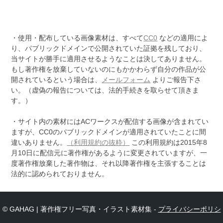
・使用・配布している画像素材は、すべて
CC0
などの適用によ
り、パブリックドメインで公開されていた証拠を残しており、
当サイトが勝手に適用させるようなことは決してありません。
もし著作権を放棄していないのにもかかわらず自分の作品が公
開されているという場合は、
メールフォーム
よりご報告下さ
い。（虚偽の報告については、法的手続きを取らせて頂きま
す。）
・サイト内の素材にはACワークスが配信する画像が含まれてい
ますが、CC0のパブリックドメインが適用されていたことに間
違いありません。
（利用規約の抜粋）
この利用規約は2015年8
月10日に配信元に著作権があるように変更されていますが、一
度著作権放棄した著作物は、それ以降著作権を主張することは
法的に認められておりません。
© GAHAG | 著作権フリー写真・イラスト素材集 -
プライバシーポリシ