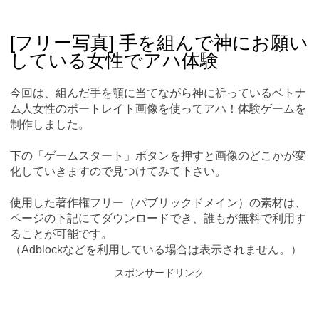
Skip
Main menu
to
content
[フリー写真] 手を組んで神にお願い
している女性でアハ体験
今回は、組んだ手を顎に当てながら神に祈っているベトナ
ム人女性のポートレイト画像を使ってアハ！体験ゲームを
制作しました。
下の「ゲームスタート」ボタンを押すと画像のどこかが変
化していきますので見つけてみて下さい。
使用した著作権フリー（パブリックドメイン）の素材は、
ページの下記にてダウンロードでき、誰もが無料で利用す
ることが可能です。
（Adblockなどを利用している場合は表示されません。）
スポンサードリンク