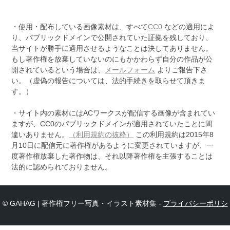
・使用・配布している画像素材は、すべて
CC0
などの適用によ
り、パブリックドメインで公開されていた証拠を残しており、
当サイトが勝手に適用させるようなことは決してありません。
もし著作権を放棄していないのにもかかわらず自分の作品が公
開されているという場合は、
メールフォーム
よりご報告下さ
い。（虚偽の報告については、法的手続きを取らせて頂きま
す。）
・サイト内の素材にはACワークスが配信する画像が含まれてい
ますが、CC0のパブリックドメインが適用されていたことに間
違いありません。
（利用規約の抜粋）
この利用規約は2015年8
月10日に配信元に著作権があるように変更されていますが、一
度著作権放棄した著作物は、それ以降著作権を主張することは
法的に認められておりません。
© GAHAG | 著作権フリー写真・イラスト素材集 -
プライバシーポリシ