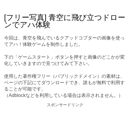
Skip
Main menu
to
content
[フリー写真] 青空に飛び立つドロー
ンでアハ体験
今回は、青空を飛んでいるクアッドコプターの画像を使っ
てアハ！体験ゲームを制作しました。
下の「ゲームスタート」ボタンを押すと画像のどこかが変
化していきますので見つけてみて下さい。
使用した著作権フリー（パブリックドメイン）の素材は、
ページの下記にてダウンロードでき、誰もが無料で利用す
ることが可能です。
（Adblockなどを利用している場合は表示されません。）
スポンサードリンク