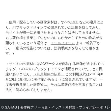
・使用・配布している画像素材は、すべて
CC0
などの適用によ
り、パブリックドメインで公開されていた証拠を残しており、
当サイトが勝手に適用させるようなことは決してありません。
もし著作権を放棄していないのにもかかわらず自分の作品が公
開されているという場合は、
メールフォーム
よりご報告下さ
い。（虚偽の報告については、法的手続きを取らせて頂きま
す。）
・サイト内の素材にはACワークスが配信する画像が含まれてい
ますが、CC0のパブリックドメインが適用されていたことに間
違いありません。
（利用規約の抜粋）
この利用規約は2015年8
月10日に配信元に著作権があるように変更されていますが、一
度著作権放棄した著作物は、それ以降著作権を主張することは
法的に認められておりません。
© GAHAG | 著作権フリー写真・イラスト素材集 -
プライバシーポリシ