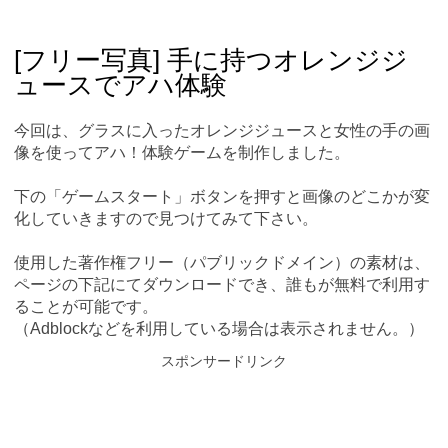
Skip
Main menu
to
content
[フリー写真] 手に持つオレンジジ
ュースでアハ体験
今回は、グラスに入ったオレンジジュースと女性の手の画
像を使ってアハ！体験ゲームを制作しました。
下の「ゲームスタート」ボタンを押すと画像のどこかが変
化していきますので見つけてみて下さい。
使用した著作権フリー（パブリックドメイン）の素材は、
ページの下記にてダウンロードでき、誰もが無料で利用す
ることが可能です。
（Adblockなどを利用している場合は表示されません。）
スポンサードリンク