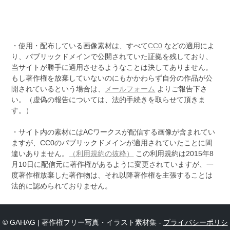
・使用・配布している画像素材は、すべて
CC0
などの適用によ
り、パブリックドメインで公開されていた証拠を残しており、
当サイトが勝手に適用させるようなことは決してありません。
もし著作権を放棄していないのにもかかわらず自分の作品が公
開されているという場合は、
メールフォーム
よりご報告下さ
い。（虚偽の報告については、法的手続きを取らせて頂きま
す。）
・サイト内の素材にはACワークスが配信する画像が含まれてい
ますが、CC0のパブリックドメインが適用されていたことに間
違いありません。
（利用規約の抜粋）
この利用規約は2015年8
月10日に配信元に著作権があるように変更されていますが、一
度著作権放棄した著作物は、それ以降著作権を主張することは
法的に認められておりません。
© GAHAG | 著作権フリー写真・イラスト素材集 -
プライバシーポリシ