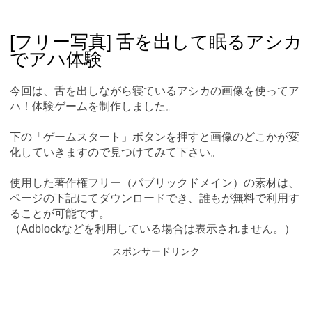
Skip
Main menu
to
content
[フリー写真] 舌を出して眠るアシカ
でアハ体験
今回は、舌を出しながら寝ているアシカの画像を使ってア
ハ！体験ゲームを制作しました。
下の「ゲームスタート」ボタンを押すと画像のどこかが変
化していきますので見つけてみて下さい。
使用した著作権フリー（パブリックドメイン）の素材は、
ページの下記にてダウンロードでき、誰もが無料で利用す
ることが可能です。
（Adblockなどを利用している場合は表示されません。）
スポンサードリンク