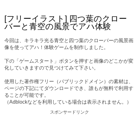
Skip
Main menu
to
content
[フリーイラスト] 四つ葉のクロー
バーと青空の風景でアハ体験
今回は、キラキラ光る青空と四つ葉のクローバーの風景画
像を使ってアハ！体験ゲームを制作しました。
下の「ゲームスタート」ボタンを押すと画像のどこかが変
化していきますので見つけてみて下さい。
使用した著作権フリー（パブリックドメイン）の素材は、
ページの下記にてダウンロードでき、誰もが無料で利用す
ることが可能です。
（Adblockなどを利用している場合は表示されません。）
スポンサードリンク