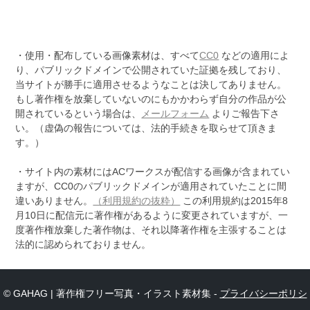
・使用・配布している画像素材は、すべて
CC0
などの適用によ
り、パブリックドメインで公開されていた証拠を残しており、
当サイトが勝手に適用させるようなことは決してありません。
もし著作権を放棄していないのにもかかわらず自分の作品が公
開されているという場合は、
メールフォーム
よりご報告下さ
い。（虚偽の報告については、法的手続きを取らせて頂きま
す。）
・サイト内の素材にはACワークスが配信する画像が含まれてい
ますが、CC0のパブリックドメインが適用されていたことに間
違いありません。
（利用規約の抜粋）
この利用規約は2015年8
月10日に配信元に著作権があるように変更されていますが、一
度著作権放棄した著作物は、それ以降著作権を主張することは
法的に認められておりません。
© GAHAG | 著作権フリー写真・イラスト素材集 -
プライバシーポリシ