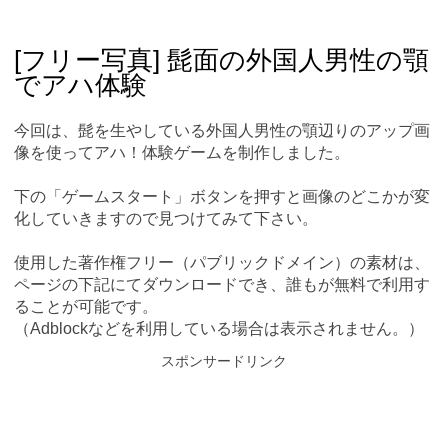
Skip
Main menu
to
content
[フリー写真] 髭面の外国人男性の顎
でアハ体験
今回は、髭を生やしている外国人男性の顎辺りのアップ画
像を使ってアハ！体験ゲームを制作しました。
下の「ゲームスタート」ボタンを押すと画像のどこかが変
化していきますので見つけてみて下さい。
使用した著作権フリー（パブリックドメイン）の素材は、
ページの下記にてダウンロードでき、誰もが無料で利用す
ることが可能です。
（Adblockなどを利用している場合は表示されません。）
スポンサードリンク