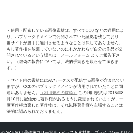
・使用・配布している画像素材は、すべて
CC0
などの適用によ
り、パブリックドメインで公開されていた証拠を残しており、
当サイトが勝手に適用させるようなことは決してありません。
もし著作権を放棄していないのにもかかわらず自分の作品が公
開されているという場合は、
メールフォーム
よりご報告下さ
い。（虚偽の報告については、法的手続きを取らせて頂きま
す。）
・サイト内の素材にはACワークスが配信する画像が含まれてい
ますが、CC0のパブリックドメインが適用されていたことに間
違いありません。
（利用規約の抜粋）
この利用規約は2015年8
月10日に配信元に著作権があるように変更されていますが、一
度著作権放棄した著作物は、それ以降著作権を主張することは
法的に認められておりません。
© GAHAG | 著作権フリー写真・イラスト素材集 -
プライバシーポリシ