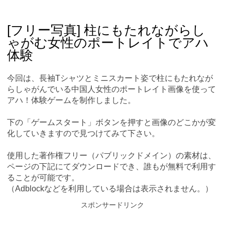
Skip
Main menu
to
content
[フリー写真] 柱にもたれながらし
ゃがむ女性のポートレイトでアハ
体験
今回は、長袖Tシャツとミニスカート姿で柱にもたれなが
らしゃがんでいる中国人女性のポートレイト画像を使って
アハ！体験ゲームを制作しました。
下の「ゲームスタート」ボタンを押すと画像のどこかが変
化していきますので見つけてみて下さい。
使用した著作権フリー（パブリックドメイン）の素材は、
ページの下記にてダウンロードでき、誰もが無料で利用す
ることが可能です。
（Adblockなどを利用している場合は表示されません。）
スポンサードリンク