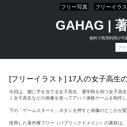
フリー写真
フリーイラ
GAHAG 
無料で商用利用が可
Skip
Main menu
to
content
[フリーイラスト] 17人の女子高
今回は、腰に手を当てる女子高生、通学鞄を持つ女子高生
く女子高生などの画像を使ってアハ！体験ゲームを制作し
下の「ゲームスタート」ボタンを押すと画像のどこかが変
使用した著作権フリー（パブリックドメイン）の素材は、