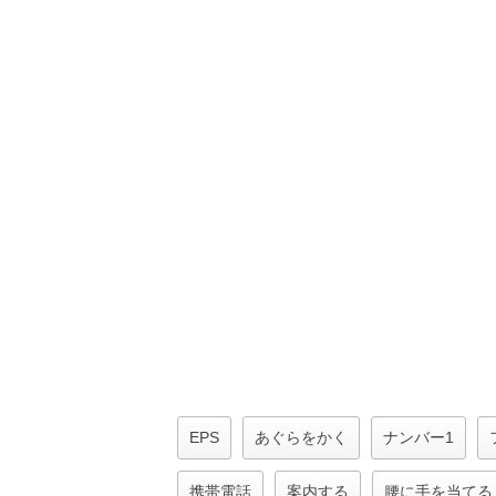
EPS
あぐらをかく
ナンバー1
携帯電話
案内する
腰に手を当てる