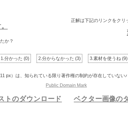
正解は下記のリンクをクリ
す。
たか？
1.分かった
(
0
)
2.分からなかった
(
3
)
3.素材を使うね
(
9
)
 2711 px）は、知られている限り著作権の制約が存在していな
ストのダウンロード
ベクター画像の