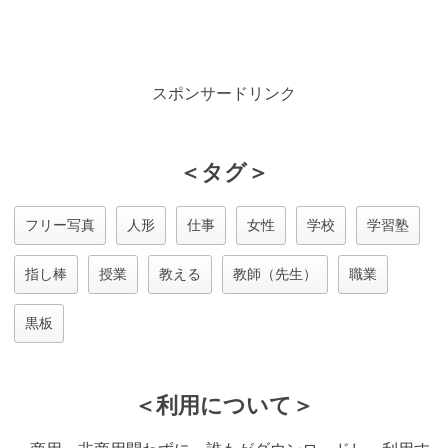
スポンサードリンク
＜タグ＞
フリー写真
人形
仕事
女性
学校
学習塾
指し棒
授業
教える
教師（先生）
職業
黒板
＜利用について＞