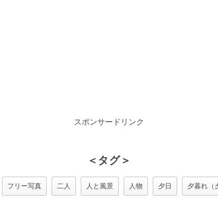
スポンサードリンク
＜タグ＞
フリー写真
二人
人と風景
人物
夕日
夕暮れ（