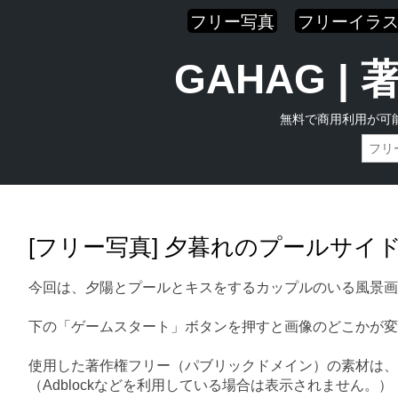
フリー写真
フリーイラ
GAHAG 
無料で商用利用が可
Skip
Main menu
to
content
[フリー写真] 夕暮れのプールサ
今回は、夕陽とプールとキスをするカップルのいる風景画
下の「ゲームスタート」ボタンを押すと画像のどこかが変
使用した著作権フリー（パブリックドメイン）の素材は、
（Adblockなどを利用している場合は表示されません。）