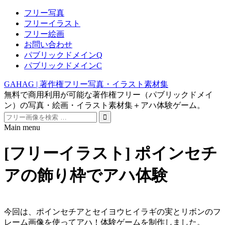
フリー写真
フリーイラスト
フリー絵画
お問い合わせ
パブリックドメインQ
パブリックドメインC
GAHAG | 著作権フリー写真・イラスト素材集
無料で商用利用が可能な著作権フリー（パブリックドメイ
ン）の写真・絵画・イラスト素材集＋アハ体験ゲーム。
Search
for:
Main menu
Skip
to
[フリーイラスト] ポインセチ
content
アの飾り枠でアハ体験
今回は、ポインセチアとセイヨウヒイラギの実とリボンのフ
レーム画像を使ってアハ！体験ゲームを制作しました。