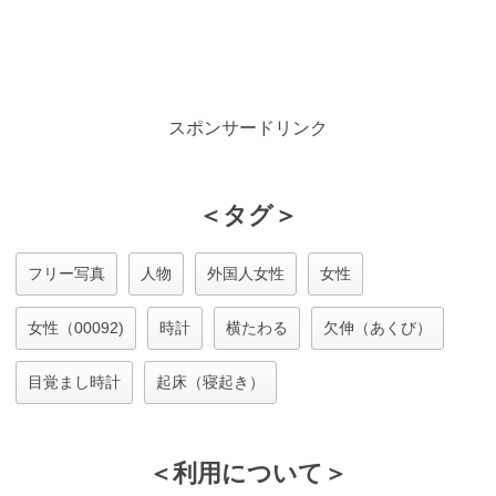
スポンサードリンク
＜タグ＞
フリー写真
人物
外国人女性
女性
女性（00092)
時計
横たわる
欠伸（あくび）
目覚まし時計
起床（寝起き）
＜利用について＞