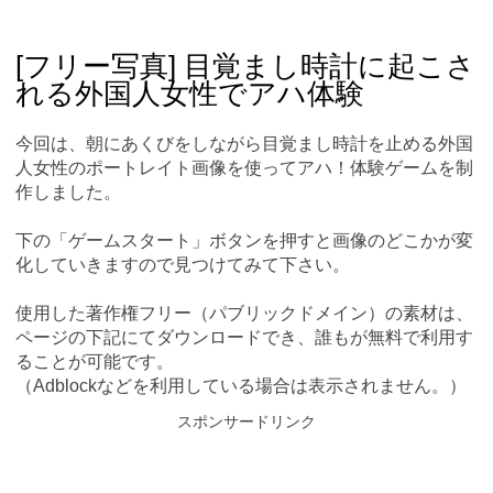
Skip
Main menu
to
content
[フリー写真] 目覚まし時計に起こさ
れる外国人女性でアハ体験
今回は、朝にあくびをしながら目覚まし時計を止める外国
人女性のポートレイト画像を使ってアハ！体験ゲームを制
作しました。
下の「ゲームスタート」ボタンを押すと画像のどこかが変
化していきますので見つけてみて下さい。
使用した著作権フリー（パブリックドメイン）の素材は、
ページの下記にてダウンロードでき、誰もが無料で利用す
ることが可能です。
（Adblockなどを利用している場合は表示されません。）
スポンサードリンク