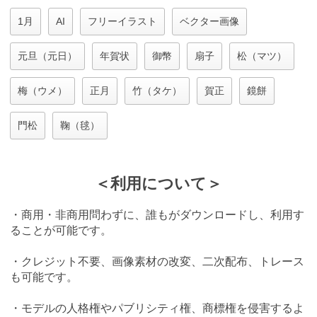
1月
AI
フリーイラスト
ベクター画像
元旦（元日）
年賀状
御幣
扇子
松（マツ）
梅（ウメ）
正月
竹（タケ）
賀正
鏡餅
門松
鞠（毬）
＜利用について＞
・商用・非商用問わずに、誰もがダウンロードし、利用す
ることが可能です。
・クレジット不要、画像素材の改変、二次配布、トレース
も可能です。
・モデルの人格権やパブリシティ権、商標権を侵害するよ