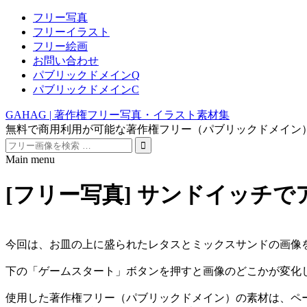
フリー写真
フリーイラスト
フリー絵画
お問い合わせ
パブリックドメインQ
パブリックドメインC
GAHAG | 著作権フリー写真・イラスト素材集
無料で商用利用が可能な著作権フリー（パブリックドメイン
Search
for:
Main menu
Skip
to
[フリー写真] サンドイッチで
content
今回は、お皿の上に盛られたレタスとミックスサンドの画像
下の「ゲームスタート」ボタンを押すと画像のどこかが変化
使用した著作権フリー（パブリックドメイン）の素材は、ペ