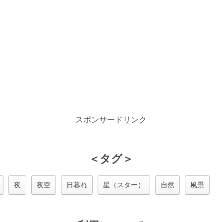
スポンサードリンク
＜タグ＞
夜
夜空
日暮れ
星（スター）
自然
風景