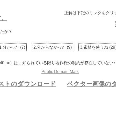
正解は下記のリンクをクリ
す。
たか？
1.分かった
(
7
)
2.分からなかった
(
9
)
3.素材を使うね
(
29
 3840 px）は、知られている限り著作権の制約が存在してい
ストのダウンロード
ベクター画像の