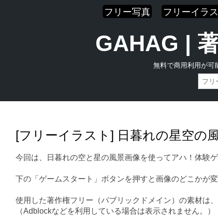
フリー写真
フリーイラ
GAHAG 
無料で商用利用が可
Skip
Main menu
to
content
[フリーイラスト] 日暮れの星空の
今回は、日暮れの空と星の風景画像を使ってアハ！体験ゲ
下の「ゲームスタート」ボタンを押すと画像のどこかが変
使用した著作権フリー（パブリックドメイン）の素材は、
（Adblockなどを利用している場合は表示されません。）