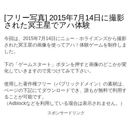
Skip
Main menu
to
content
[フリー写真] 2015年7月14日に撮影
された冥王星でアハ体験
今回は、2015年7月14日にニュー・ホライズンズから撮影
された冥王星の画像を使ってアハ！体験ゲームを制作しま
した。
下の「ゲームスタート」ボタンを押すと画像のどこかが変
化していきますので見つけてみて下さい。
使用した著作権フリー（パブリックドメイン）の素材は、
ページの下記にてダウンロードでき、誰もが無料で利用す
ることが可能です。
（Adblockなどを利用している場合は表示されません。）
スポンサードリンク