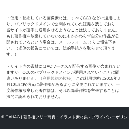
・使用・配布している画像素材は、すべて
CC0
などの適用によ
り、パブリックドメインで公開されていた証拠を残しており、
当サイトが勝手に適用させるようなことは決してありません。
もし著作権を放棄していないのにもかかわらず自分の作品が公
開されているという場合は、
メールフォーム
よりご報告下さ
い。（虚偽の報告については、法的手続きを取らせて頂きま
す。）
・サイト内の素材にはACワークスが配信する画像が含まれてい
ますが、CC0のパブリックドメインが適用されていたことに間
違いありません。
（利用規約の抜粋）
この利用規約は2015年8
月10日に配信元に著作権があるように変更されていますが、一
度著作権放棄した著作物は、それ以降著作権を主張することは
法的に認められておりません。
© GAHAG | 著作権フリー写真・イラスト素材集 -
プライバシーポリシ