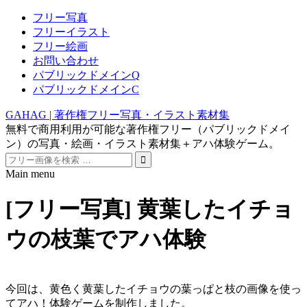
フリー写真
フリーイラスト
フリー絵画
お問い合わせ
パブリックドメインQ
パブリックドメインC
GAHAG | 著作権フリー写真・イラスト素材集
無料で商用利用が可能な著作権フリー（パブリックドメイ
ン）の写真・絵画・イラスト素材集＋アハ体験ゲーム。
Search
for:
Main menu
Skip
to
[フリー写真] 黄葉したイチョ
content
ウの枝葉でアハ体験
今回は、黄色く黄葉したイチョウの葉っぱと枝の画像を使っ
てアハ！体験ゲームを制作しました。