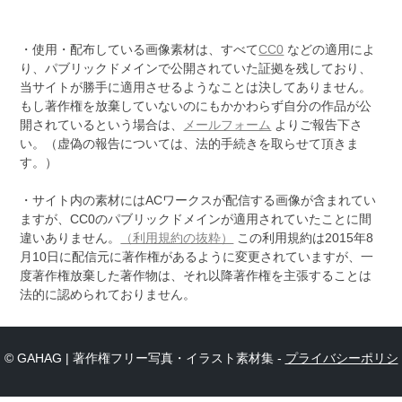
・使用・配布している画像素材は、すべて
CC0
などの適用によ
り、パブリックドメインで公開されていた証拠を残しており、
当サイトが勝手に適用させるようなことは決してありません。
もし著作権を放棄していないのにもかかわらず自分の作品が公
開されているという場合は、
メールフォーム
よりご報告下さ
い。（虚偽の報告については、法的手続きを取らせて頂きま
す。）
・サイト内の素材にはACワークスが配信する画像が含まれてい
ますが、CC0のパブリックドメインが適用されていたことに間
違いありません。
（利用規約の抜粋）
この利用規約は2015年8
月10日に配信元に著作権があるように変更されていますが、一
度著作権放棄した著作物は、それ以降著作権を主張することは
法的に認められておりません。
© GAHAG | 著作権フリー写真・イラスト素材集 -
プライバシーポリシ