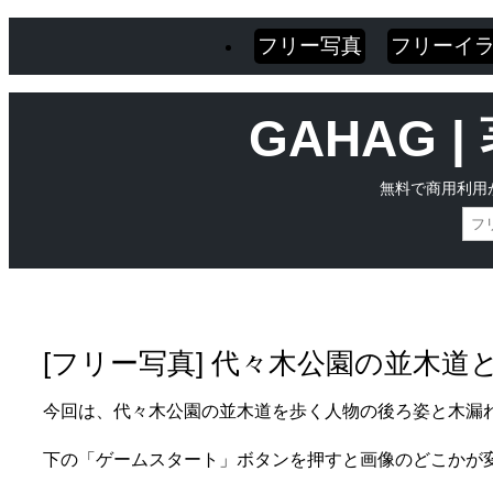
フリー写真
フリーイ
GAHAG
無料で商用利用
Skip
Main menu
to
content
[フリー写真] 代々木公園の並木
今回は、代々木公園の並木道を歩く人物の後ろ姿と木漏
下の「ゲームスタート」ボタンを押すと画像のどこかが