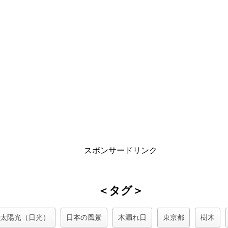
スポンサードリンク
＜タグ＞
太陽光（日光）
日本の風景
木漏れ日
東京都
樹木