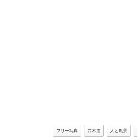
フリー写真
並木道
人と風景