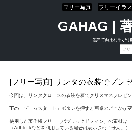
フリー写真
フリーイラ
GAHAG 
無料で商用利用が可
Skip
Main menu
to
content
[フリー写真] サンタの衣装でプ
今回は、サンタクロースの衣装を着てクリスマスプレゼン
下の「ゲームスタート」ボタンを押すと画像のどこかが変
使用した著作権フリー（パブリックドメイン）の素材は、
（Adblockなどを利用している場合は表示されません。）