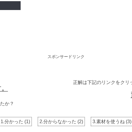
スポンサードリンク
正解は下記のリンクをクリ
す。
たか？
1.分かった
(
1
)
2.分からなかった
(
2
)
3.素材を使うね
(
3
)