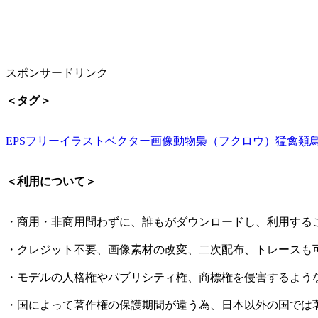
スポンサードリンク
＜タグ＞
EPS
フリーイラスト
ベクター画像
動物
梟（フクロウ）
猛禽類
＜利用について＞
・商用・非商用問わずに、誰もがダウンロードし、利用する
・クレジット不要、画像素材の改変、二次配布、トレースも
・モデルの人格権やパブリシティ権、商標権を侵害するよう
・国によって著作権の保護期間が違う為、日本以外の国では