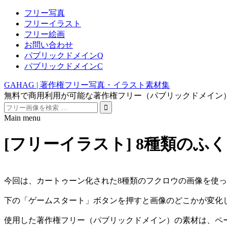
フリー写真
フリーイラスト
フリー絵画
お問い合わせ
パブリックドメインQ
パブリックドメインC
GAHAG | 著作権フリー写真・イラスト素材集
無料で商用利用が可能な著作権フリー（パブリックドメイン
Search
for:
Main menu
Skip
to
[フリーイラスト] 8種類の
content
今回は、カートゥーン化された8種類のフクロウの画像を使
下の「ゲームスタート」ボタンを押すと画像のどこかが変化
使用した著作権フリー（パブリックドメイン）の素材は、ペ