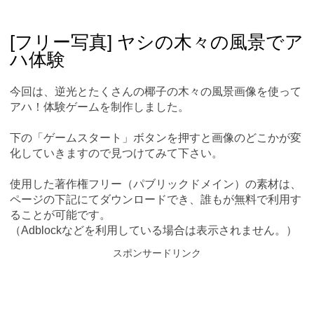
Skip
Main menu
to
content
[フリー写真] ヤシの木々の風景でア
ハ体験
今回は、逆光とたくさんの椰子の木々の風景画像を使って
アハ！体験ゲームを制作しました。
下の「ゲームスタート」ボタンを押すと画像のどこかが変
化していきますので見つけてみて下さい。
使用した著作権フリー（パブリックドメイン）の素材は、
ページの下記にてダウンロードでき、誰もが無料で利用す
ることが可能です。
（Adblockなどを利用している場合は表示されません。）
スポンサードリンク