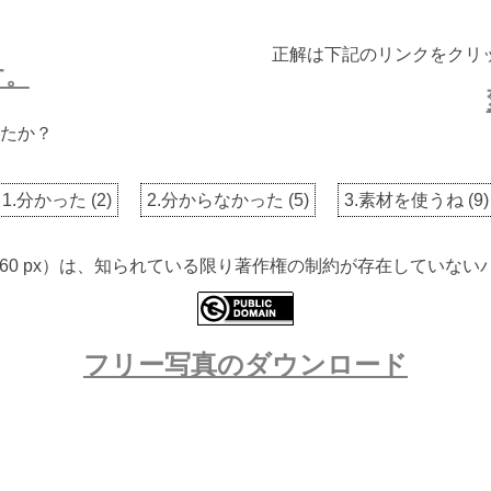
正解は下記のリンクをクリ
す。
たか？
1.分かった
(
2
)
2.分からなかった
(
5
)
3.素材を使うね
(
9
)
 5760 px）は、知られている限り著作権の制約が存在してい
フリー写真のダウンロード