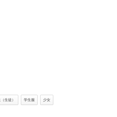
生（生徒）
学生服
少女