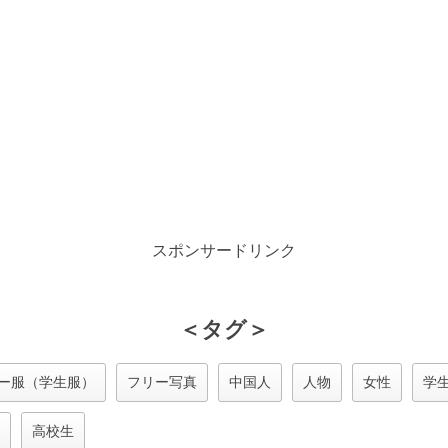
スポンサードリンク
＜タグ＞
ー服（学生服）
フリー写真
中国人
人物
女性
学
高校生