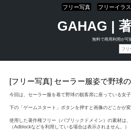
フリー写真
フリーイラ
GAHAG 
無料で商用利用が可
Skip
Main menu
to
content
[フリー写真] セーラー服姿で野
今回は、セーラー服を着て野球の観客席に座っている女子
下の「ゲームスタート」ボタンを押すと画像のどこかが変
使用した著作権フリー（パブリックドメイン）の素材は、
（Adblockなどを利用している場合は表示されません。）