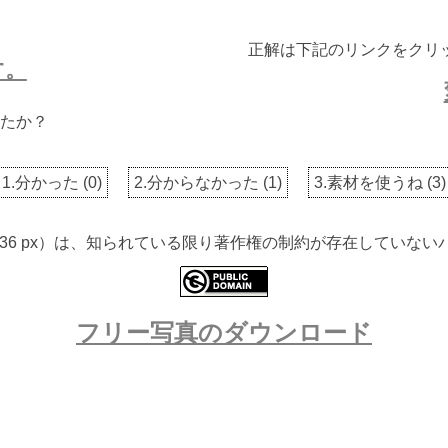
正解は下記のリンクをクリ
す。
たか？
1.分かった
(
0
)
2.分からなかった
(
1
)
3.素材を使うね
(
3
)
 1536 px）は、知られている限り著作権の制約が存在してい
フリー写真のダウンロード