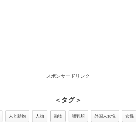
スポンサードリンク
＜タグ＞
人と動物
人物
動物
哺乳類
外国人女性
女性