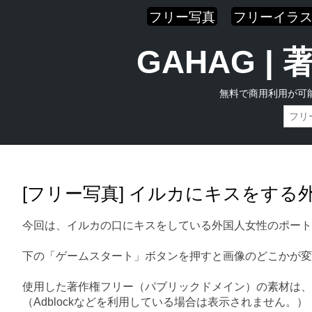
フリー写真
フリーイラ
GAHAG 
無料で商用利用が可
Skip
Main menu
to
content
[フリー写真] イルカにキスをする
今回は、イルカの口にキスをしている外国人女性のポート
下の「ゲームスタート」ボタンを押すと画像のどこかが変
使用した著作権フリー（パブリックドメイン）の素材は、
（Adblockなどを利用している場合は表示されません。）