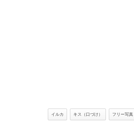
イルカ
キス（口づけ）
フリー写真