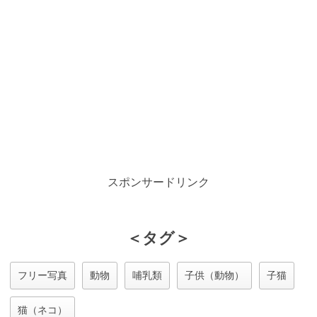
スポンサードリンク
＜タグ＞
フリー写真
動物
哺乳類
子供（動物）
子猫
猫（ネコ）