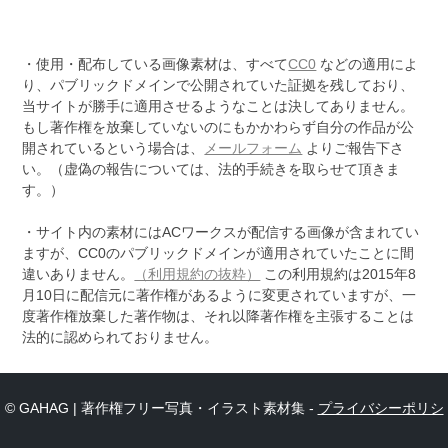
・使用・配布している画像素材は、すべて
CC0
などの適用によ
り、パブリックドメインで公開されていた証拠を残しており、
当サイトが勝手に適用させるようなことは決してありません。
もし著作権を放棄していないのにもかかわらず自分の作品が公
開されているという場合は、
メールフォーム
よりご報告下さ
い。（虚偽の報告については、法的手続きを取らせて頂きま
す。）
・サイト内の素材にはACワークスが配信する画像が含まれてい
ますが、CC0のパブリックドメインが適用されていたことに間
違いありません。
（利用規約の抜粋）
この利用規約は2015年8
月10日に配信元に著作権があるように変更されていますが、一
度著作権放棄した著作物は、それ以降著作権を主張することは
法的に認められておりません。
© GAHAG | 著作権フリー写真・イラスト素材集 -
プライバシーポリシ