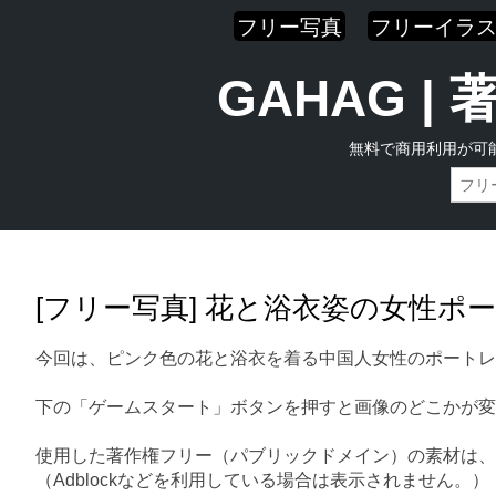
フリー写真
フリーイラ
GAHAG 
無料で商用利用が可
Skip
Main menu
to
content
[フリー写真] 花と浴衣姿の女性ポ
今回は、ピンク色の花と浴衣を着る中国人女性のポートレ
下の「ゲームスタート」ボタンを押すと画像のどこかが変
使用した著作権フリー（パブリックドメイン）の素材は、
（Adblockなどを利用している場合は表示されません。）