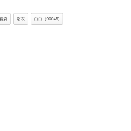
着袋
浴衣
白白（00045)