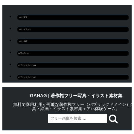
フリー写真
フリーイラスト
フリー絵画
お問い合わせ
パブリックドメインQ
パブリックドメインC
GAHAG | 著作権フリー写真・イラスト素材集
無料で商用利用が可能な著作権フリー（パブリックドメイン）
真・絵画・イラスト素材集＋アハ体験ゲーム。
Skip
Main menu