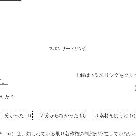
スポンサードリンク
正解は下記のリンクをクリ
す。
たか？
1.分かった
(
1
)
2.分からなかった
(
3
)
3.素材を使うね
(
7
)
 2851 px）は、知られている限り著作権の制約が存在してい