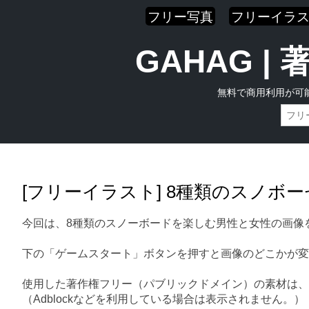
フリー写真
フリーイラ
GAHAG 
無料で商用利用が可
Skip
Main menu
to
content
[フリーイラスト] 8種類のスノボ
今回は、8種類のスノーボードを楽しむ男性と女性の画像
下の「ゲームスタート」ボタンを押すと画像のどこかが変
使用した著作権フリー（パブリックドメイン）の素材は、
（Adblockなどを利用している場合は表示されません。）