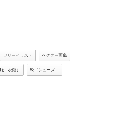
フリーイラスト
ベクター画像
服（衣類）
靴（シューズ）