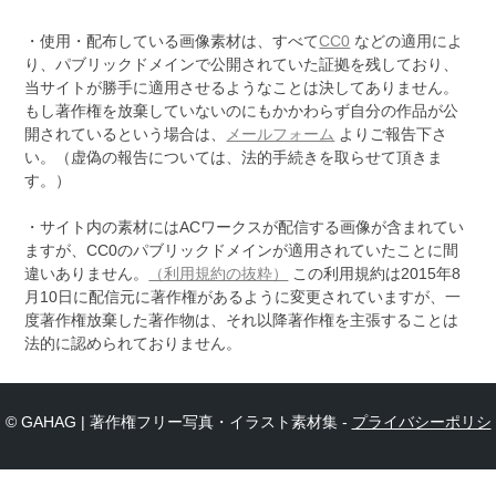
・使用・配布している画像素材は、すべて
CC0
などの適用によ
り、パブリックドメインで公開されていた証拠を残しており、
当サイトが勝手に適用させるようなことは決してありません。
もし著作権を放棄していないのにもかかわらず自分の作品が公
開されているという場合は、
メールフォーム
よりご報告下さ
い。（虚偽の報告については、法的手続きを取らせて頂きま
す。）
・サイト内の素材にはACワークスが配信する画像が含まれてい
ますが、CC0のパブリックドメインが適用されていたことに間
違いありません。
（利用規約の抜粋）
この利用規約は2015年8
月10日に配信元に著作権があるように変更されていますが、一
度著作権放棄した著作物は、それ以降著作権を主張することは
法的に認められておりません。
© GAHAG | 著作権フリー写真・イラスト素材集 -
プライバシーポリシ