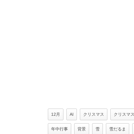
12月
AI
クリスマス
クリスマ
年中行事
背景
雪
雪だるま