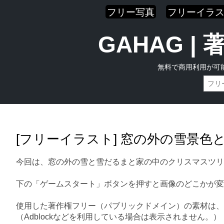
フリー写真
フリーイラ
GAHAG 
無料で商用利用が可
Skip
Main menu
to
content
[フリーイラスト] 窓の外の雪景
今回は、窓の外の雪と雪だるまと家の中のクリスマスツリ
下の「ゲームスタート」ボタンを押すと画像のどこかが変
使用した著作権フリー（パブリックドメイン）の素材は、
（Adblockなどを利用している場合は表示されません。）