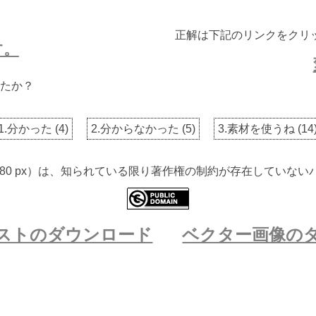
正解は下記のリンクをクリ
す。
たか？
1.分かった
(
4
)
2.分からなかった
(
5
)
3.素材を使うね
(
14
 2880 px）は、知られている限り著作権の制約が存在してい
ストのダウンロード
ベクター画像の