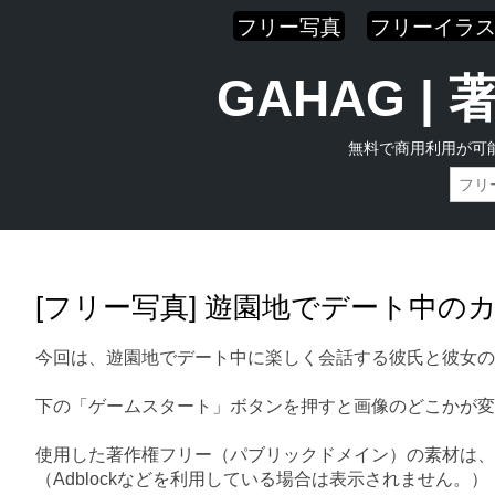
フリー写真
フリーイラ
GAHAG 
無料で商用利用が可
Skip
Main menu
to
content
[フリー写真] 遊園地でデート中の
今回は、遊園地でデート中に楽しく会話する彼氏と彼女の
下の「ゲームスタート」ボタンを押すと画像のどこかが変
使用した著作権フリー（パブリックドメイン）の素材は、
（Adblockなどを利用している場合は表示されません。）