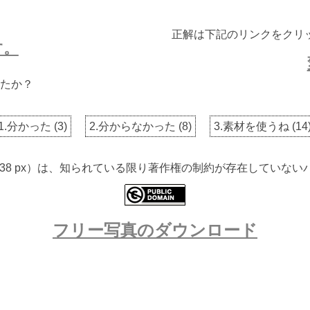
正解は下記のリンクをクリ
す。
たか？
1.分かった
(
3
)
2.分からなかった
(
8
)
3.素材を使うね
(
14
 3538 px）は、知られている限り著作権の制約が存在してい
フリー写真のダウンロード