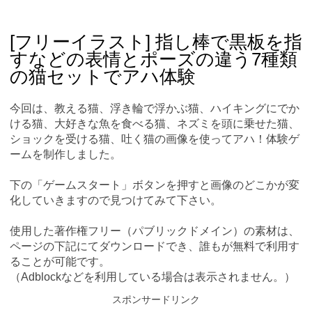
Skip
Main menu
to
content
[フリーイラスト] 指し棒で黒板を指
すなどの表情とポーズの違う7種類
の猫セットでアハ体験
今回は、教える猫、浮き輪で浮かぶ猫、ハイキングにでか
ける猫、大好きな魚を食べる猫、ネズミを頭に乗せた猫、
ショックを受ける猫、吐く猫の画像を使ってアハ！体験ゲ
ームを制作しました。
下の「ゲームスタート」ボタンを押すと画像のどこかが変
化していきますので見つけてみて下さい。
使用した著作権フリー（パブリックドメイン）の素材は、
ページの下記にてダウンロードでき、誰もが無料で利用す
ることが可能です。
（Adblockなどを利用している場合は表示されません。）
スポンサードリンク