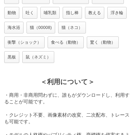
動物
吐く
哺乳類
指し棒
教える
浮き輪
海水浴
猫（00008)
猫（ネコ）
衝撃（ショック）
食べる（動物）
驚く（動物）
黒板
鼠（ネズミ）
＜利用について＞
・商用・非商用問わずに、誰もがダウンロードし、利用す
ることが可能です。
・クレジット不要、画像素材の改変、二次配布、トレース
も可能です。
・モデルの人格権やパブリシティ権、商標権を侵害するよ